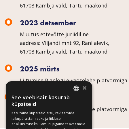
61708 Kambja vald, Tartu maakond
2023 detsember
Muutus ettevõtte juriidiline
aadress: Viljandi mnt 92, Räni alevik,
61708 Kambja vald, Tartu maakond
2025 märts
Liitumine Planlogi e-veoselehe platvormiga
×
2025 märts
See veebisait kasutab
ESTONIAN
küpsiseid
Liitumine Planlogi e-veoselehe platvormiga
ENGLISH
Kasutame küpsiseid sisu, reklaamide
isikupärastamiseks ja liikluse
RUSSIAN
analüüsimiseks. Samuti jagame teavet meie