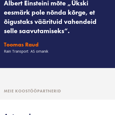
Albert Einsteini mõte „Ükski
eesmärk pole nõnda kõrge, et
õigustaks väärituid vahendeid
selle saavutamiseks“.
Toomas Raud
Rain Transport AS omanik
MEIE KOOSTÖÖPARTNERID