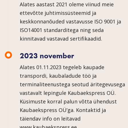
Alates aastast 2021 oleme viinud meie
ettevõtte juhtimissüsteemid ja
keskkonnanõuded vastavusse ISO 9001 ja
ISO14001 standarditega ning seda
kinnitavad vastavad sertifikaadid.
2023 november
Alates 01.11.2023 tegeleb kaupade
transpordi, kaubaladude töö ja
terminaliteenustega seotud äritegevusega
vastavalt lepingule Kaubaekspress OÜ.
Küsimuste korral palun võtta ühendust
Kaubaekspress OÜ’ga. Kontaktid ja
täiendav info on leitavad
www.kaubaekspress.ee.